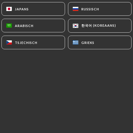
JAPANS
JAPANS
RUSSISCH
RUSSISCH
한국어 (KOREAANS)
한국어 (KOREAANS)
ARABISCH
ARABISCH
TSJECHISCH
TSJECHISCH
GRIEKS
GRIEKS
644 REVIEW
ART RESTAURANT
138 Avenue Félix Faure
69003 Lyon France