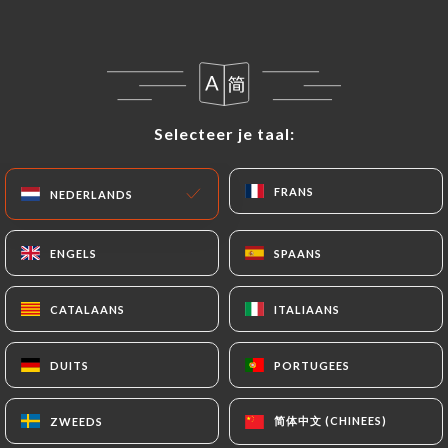
NL
MENU
Selecteer je taal:
Selecteer je taal:
FRANS
FRANS
NEDERLANDS
NEDERLANDS
ENGELS
ENGELS
SPAANS
SPAANS
CATALAANS
CATALAANS
ITALIAANS
ITALIAANS
DUITS
DUITS
PORTUGEES
PORTUGEES
Gesloten - Open om: tijd
简体中文 (CHINEES)
简体中文 (CHINEES)
ZWEEDS
ZWEEDS