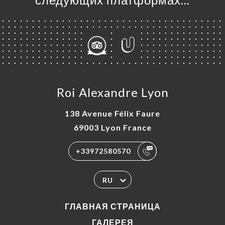
Я
ЦА
ИРОВАТЬ
Roi Alexandre Lyon
ЕРЕЯ
138 Avenue Félix Faure
ЫВЫ
69003 Lyon France
НЮ
ЬСЯ С
+33972580570
RU
ГЛАВНАЯ СТРАНИЦА
ГАЛЕРЕЯ