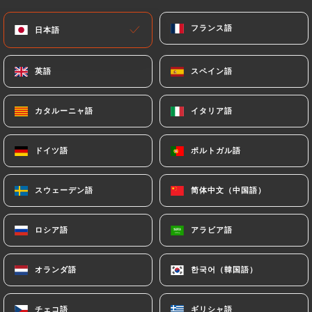
メニュー
JA
フランス語
フランス語
日本語
日本語
英語
英語
スペイン語
スペイン語
カタルーニャ語
カタルーニャ語
イタリア語
イタリア語
/
ホーム
連絡先
連絡先
ドイツ語
ドイツ語
ポルトガル語
ポルトガル語
スウェーデン語
スウェーデン語
简体中文（中国語）
简体中文（中国語）
ロシア語
ロシア語
アラビア語
アラビア語
オランダ語
オランダ語
한국어（韓国語）
한국어（韓国語）
Roi Alexandre Lyon
チェコ語
チェコ語
ギリシャ語
ギリシャ語